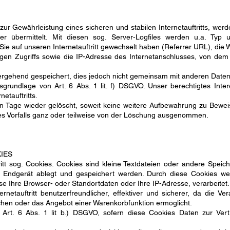
r Gewährleistung eines sicheren und stabilen Internetauftritts, wer
 übermittelt. Mit diesen sog. Server-Logfiles werden u.a. Typ u
ie auf unseren Internetauftritt gewechselt haben (Referrer URL), die We
gen Zugriffs sowie die IP-Adresse des Internetanschlusses, von dem a
rgehend gespeichert, dies jedoch nicht gemeinsam mit anderen Daten
grundlage von Art. 6 Abs. 1 lit. f) DSGVO. Unser berechtigtes Interes
netauftritts.
 Tage wieder gelöscht, soweit keine weitere Aufbewahrung zu Beweiszw
nes Vorfalls ganz oder teilweise von der Löschung ausgenommen.
IES
itt sog. Cookies. Cookies sind kleine Textdateien oder andere Speic
m Endgerät ablegt und gespeichert werden. Durch diese Cookies we
se Ihre Browser- oder Standortdaten oder Ihre IP-Adresse, verarbeitet.
rnetauftritt benutzerfreundlicher, effektiver und sicherer, da die 
rachen oder das Angebot einer Warenkorbfunktion ermöglicht.
t Art. 6 Abs. 1 lit b.) DSGVO, sofern diese Cookies Daten zur Ve