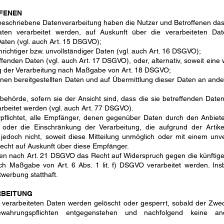
FFENEN
 beschriebene Datenverarbeitung haben die Nutzer und Betroffenen da
aten verarbeitet werden, auf Auskunft über die verarbeiteten Dat
aten (vgl. auch Art. 15 DSGVO);
nrichtiger bzw. unvollständiger Daten (vgl. auch Art. 16 DSGVO);
fenden Daten (vgl. auch Art. 17 DSGVO), oder, alternativ, soweit eine
ng der Verarbeitung nach Maßgabe von Art. 18 DSGVO;
hnen bereitgestellten Daten und auf Übermittlung dieser Daten an ander
ehörde, sofern sie der Ansicht sind, dass die sie betreffenden Date
rbeitet werden (vgl. auch Art. 77 DSGVO).
rpflichtet, alle Empfänger, denen gegenüber Daten durch den Anbiet
oder die Einschränkung der Verarbeitung, die aufgrund der Artik
ht jedoch nicht, soweit diese Mitteilung unmöglich oder mit einem un
echt auf Auskunft über diese Empfänger.
nen nach Art. 21 DSGVO das Recht auf Widerspruch gegen die künftige 
ch Maßgabe von Art. 6 Abs. 1 lit. f) DSGVO verarbeitet werden. Ins
werbung statthaft.
RBEITUNG
ts verarbeiteten Daten werden gelöscht oder gesperrt, sobald der Zwe
ewahrungspflichten entgegenstehen und nachfolgend keine an