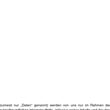
zumeist nur „Daten“ genannt) werden von uns nur im Rahmen der 
nutzerfreundlichen Internetauftritts, inklusive seiner Inhalte und der d