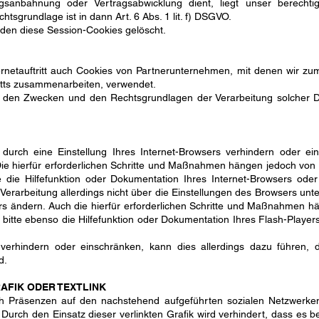
agsanbahnung oder Vertragsabwicklung dient, liegt unser berechti
chtsgrundlage ist in dann Art. 6 Abs. 1 lit. f) DSGVO.
rden diese Session-Cookies gelöscht.
rnetauftritt auch Cookies von Partnerunternehmen, mit denen wir z
ritts zusammenarbeiten, verwendet.
u den Zwecken und den Rechtsgrundlagen der Verarbeitung solcher Dr
 durch eine Einstellung Ihres Internet-Browsers verhindern oder ei
Die hierfür erforderlichen Schritte und Maßnahmen hängen jedoch von
e die Hilfefunktion oder Dokumentation Ihres Internet-Browsers ode
 Verarbeitung allerdings nicht über die Einstellungen des Browsers u
yers ändern. Auch die hierfür erforderlichen Schritte und Maßnahmen 
 bitte ebenso die Hilfefunktion oder Dokumentation Ihres Flash-Player
s verhindern oder einschränken, kann dies allerdings dazu führen,
d.
AFIK ODER TEXTLINK
 Präsenzen auf den nachstehend aufgeführten sozialen Netzwerken.
. Durch den Einsatz dieser verlinkten Grafik wird verhindert, dass es b